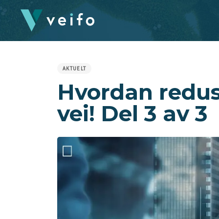
Skip
Skip
links
to
primary
navigation
PUBLISHED
Skip
IN:
to
content
AKTUELT
Hvordan reduse
vei! Del 3 av 3