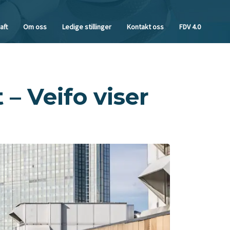
aft
Om oss
Ledige stillinger
Kontakt oss
FDV 4.0
– Veifo viser