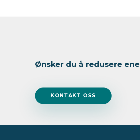
Ønsker du å redusere ener
K
O
N
T
A
K
T
O
S
S