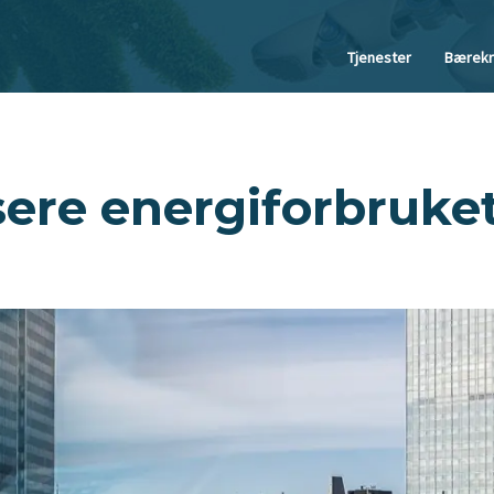
Tjenester
Bærekr
re energiforbruket 